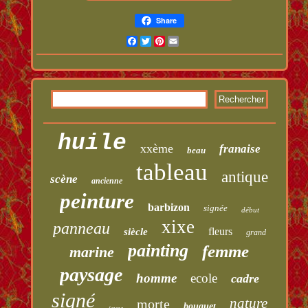
Share
Facebook
Twitter
Pinterest
Email
huile
xxème
franaise
beau
tableau
antique
scène
ancienne
peinture
barbizon
signée
début
xixe
panneau
fleurs
siècle
grand
painting
femme
marine
paysage
homme
ecole
cadre
signé
nature
morte
bouquet