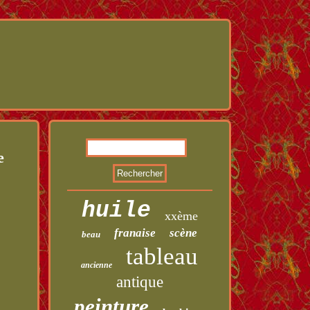
e
huile
xxème
franaise
scène
beau
tableau
ancienne
antique
peinture