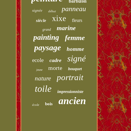
barbizon
panneau
signée
début
xixe
fleurs
siècle
marine
grand
painting
femme
paysage
homme
signé
ecole
cadre
morte
bouquet
jeune
portrait
nature
toile
impressionniste
ancien
bois
école