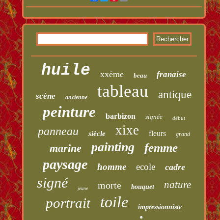
huile
xxème
franaise
beau
tableau
antique
scène
ancienne
peinture
barbizon
signée
début
xixe
panneau
fleurs
siècle
grand
painting
femme
marine
paysage
homme
ecole
cadre
signé
nature
morte
bouquet
jeune
toile
portrait
impressionniste