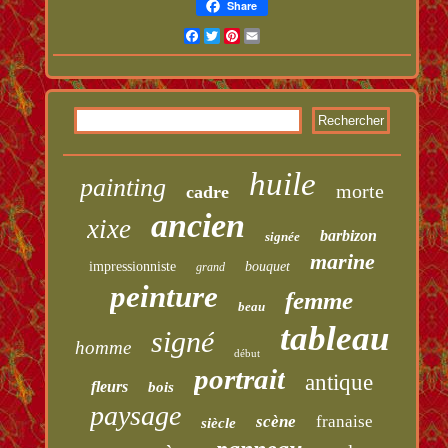
Share
Facebook
Twitter
Pinterest
Email
huile
painting
morte
cadre
ancien
xixe
barbizon
signée
marine
impressionniste
bouquet
grand
peinture
femme
beau
tableau
signé
homme
début
portrait
antique
fleurs
bois
paysage
scène
franaise
siècle