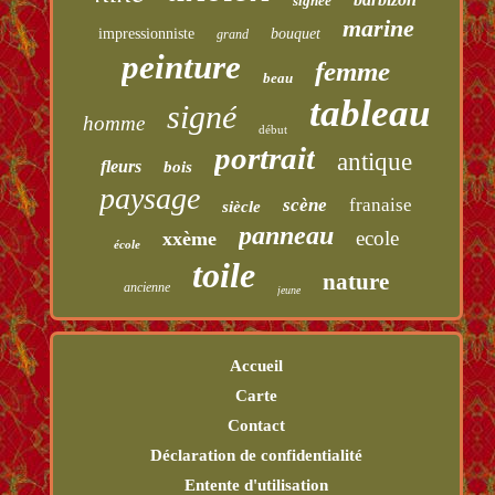
signée
marine
impressionniste
bouquet
grand
peinture
femme
beau
tableau
signé
homme
début
portrait
antique
fleurs
bois
paysage
scène
franaise
siècle
panneau
ecole
xxème
école
toile
nature
ancienne
jeune
Accueil
Carte
Contact
Déclaration de confidentialité
Entente d'utilisation