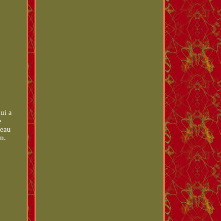
ui a
e
leau
m.