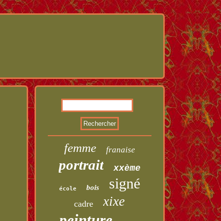
femme
franaise
portrait
xxème
signé
bois
école
xixe
cadre
peinture