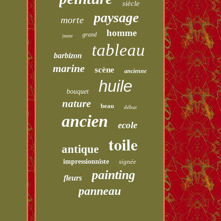
siècle
paysage
morte
homme
grand
jeune
tableau
barbizon
marine
scène
ancienne
huile
bouquet
nature
beau
début
ancien
ecole
toile
antique
impressionniste
signée
painting
fleurs
panneau