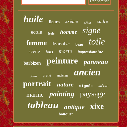
huile
xxème
cadre
fleurs
début
signé
ecole
homme
école
toile
femme
franaise
beau
morte
scène
bois
impressionniste
peinture
panneau
barbizon
ancien
grand
ancienne
jeune
portrait
nature
siècle
signée
paysage
painting
marine
tableau
xixe
antique
bouquet