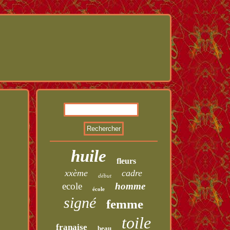
huile
fleurs
xxème
cadre
début
ecole
homme
école
signé
femme
toile
franaise
beau