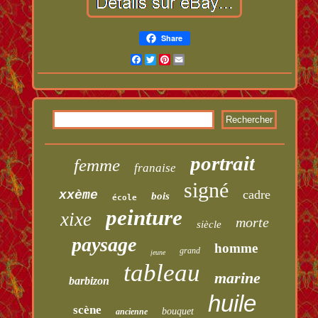
Share
Facebook
Twitter
Pinterest
Email
portrait
femme
franaise
signé
cadre
xxème
bois
école
peinture
xixe
morte
siècle
paysage
homme
grand
jeune
tableau
marine
barbizon
huile
scène
bouquet
ancienne