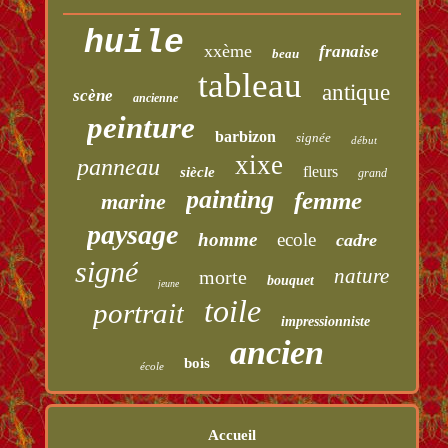
huile
xxème
franaise
beau
tableau
antique
scène
ancienne
peinture
barbizon
signée
début
xixe
panneau
fleurs
siècle
grand
painting
femme
marine
paysage
homme
ecole
cadre
signé
nature
morte
bouquet
jeune
toile
portrait
impressionniste
ancien
bois
école
Accueil