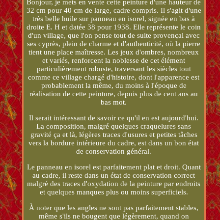
Bonjour, je mets en vente cette peinture d'une hauteur de
32 cm pour 40 cm de large, cadre compris. Il s'agit d'une
très belle huile sur panneau en isorel, signée en bas à
droite E. H et datée 38 pour 1938. Elle représente le coin
d'un village, que l'on pense tout de suite provençal avec
ses cyprès, plein de charme et d'authenticité, où la pierre
tient une place maîtresse. Les jeux d'ombres, nombreux
et variés, renforcent la noblesse de cet élément
particulièrement robuste, traversant les siècles tout
comme ce village chargé d'histoire, dont l'apparence est
probablement la même, du moins à l'époque de
réalisation de cette peinture, depuis plus de cent ans au
bas mot.
Il serait intéressant de savoir ce qu'il en est aujourd'hui.
La composition, malgré quelques craquelures sans
gravité ça et là, légères traces d'usures et petites tâches
vers la bordure intérieure du cadre, est dans un bon état
de conservation général.
Le panneau en isorel est parfaitement plat et droit. Quant
au cadre, il reste dans un état de conservation correct
malgré des traces d'oxydation de la peinture par endroits
et quelques manques plus ou moins superficiels.
À noter que les angles ne sont pas parfaitement stables,
même s'ils ne bougent que légèrement, quand on