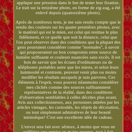
applique une pression dans le but de tester leur fixation.
Le trait sur la treizième photo, en forme de zig-zag, a été
enlevé depuis (quatorzième photo).
Après de nombreux tests, je me suis rendu compte que le
rendu des couleurs sur les quatre premières photos, avec
le matériel qui est le mien, est celui qui restitue le plus
fidèlement, et ce quelle que soit la distance, celui que
l'on peut observer dans des conditions que la plupart des
gens pourraient considérer comme "normales", à savoir
qui proposeraient un bon compromis entre source de
lumière suffisante et couleurs nuancées sans excès. Il est
bon de savoir que les écrans d'ordinateurs ou de
téléphones portables autre que les miens, et selon leurs
luminosité et contraste, peuvent venir plus ou moins
modifier les résultats auxquels je suis parvenu. Ces
éléments à l'esprit, vous pouvez néanmoins considérer
mes clichés comme des sources suffisamment
représentatives de la réalité, dans des conditions
d'observation semblables à celles décrites plus avant.
Avis aux collectionneurs, aux personnes attirées par les
articles vintages, les curiosités, les objets de décoration,
ou tout simplement admiratives de leur beauté
intrinsèque! C'est une excellente idée de cadeau.
L'envoi sera fait avec sérieux, à moins que vous ne
préfériez une remise en mains propres, tout à fait