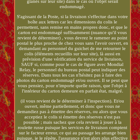
glanés sur leur site) dans le cas où l'objet serait
endommagé.
S'agissant de la Poste, si la livraison s'effectue dans votre
boîte aux lettres car les dimensions du colis le
permettent, sans remise en mains propres donc, et que le
carton est endommagé suffisamment (nuance qu'il vous
revient de déterminer) , vous devrez le ramener au point
postal le plus proche de chez vous sans l'avoir ouvert, en
demandant au personnel du guichet de me retourner le
colis (éléments recueillis sur leur site), là aussi en
prévision d'une vérification du service de livraison,
SAUF si, comme pour le cas de figure avec Mondial
Relay, le personnel du bureau postal peut indiquer des
réserves. Dans tous les cas n'hésitez pas à faire des
photos du carton endommagé et/ou ouvert. Il se peut que
vous pensiez, pour n'importe quelle raison, que l'objet à
l'intérieur du carton demeure en parfait état, malgré.
(il vous revient de le déterminer à l'inspection). Et/ou
ouvert, même partiellement, et donc que vous ne
demandiez pas à émettre des réserves, ou alors que vous
acceptiez le colis si émettre des réserves n'est pas
possible ; mais sachez que cela revient à jouer à la
roulette russe puisque les services de livraison comptent
sur le facteur erreur, ce qui au passage les arrange bien
puisque, je le répète, l'assurance n'est alors plus effective