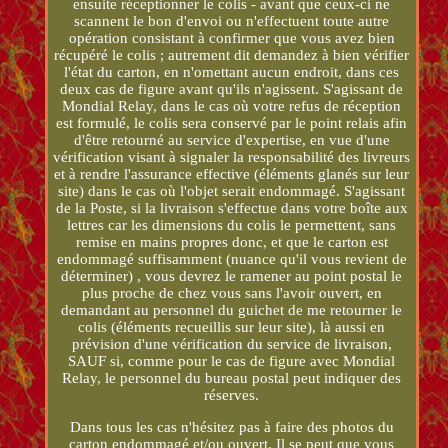
ensuite réceptionner le colis - avant que ceux-ci ne
scannent le bon d'envoi ou n'effectuent toute autre
opération consistant à confirmer que vous avez bien
récupéré le colis ; autrement dit demandez à bien vérifier
l'état du carton, en n'omettant aucun endroit, dans ces
deux cas de figure avant qu'ils n'agissent. S'agissant de
Mondial Relay, dans le cas où votre refus de réception
est formulé, le colis sera conservé par le point relais afin
d'être retourné au service d'expertise, en vue d'une
vérification visant à signaler la responsabilité des livreurs
et à rendre l'assurance effective (éléments glanés sur leur
site) dans le cas où l'objet serait endommagé. S'agissant
de la Poste, si la livraison s'effectue dans votre boîte aux
lettres car les dimensions du colis le permettent, sans
remise en mains propres donc, et que le carton est
endommagé suffisamment (nuance qu'il vous revient de
déterminer) , vous devrez le ramener au point postal le
plus proche de chez vous sans l'avoir ouvert, en
demandant au personnel du guichet de me retourner le
colis (éléments recueillis sur leur site), là aussi en
prévision d'une vérification du service de livraison,
SAUF si, comme pour le cas de figure avec Mondial
Relay, le personnel du bureau postal peut indiquer des
réserves.
Dans tous les cas n'hésitez pas à faire des photos du
carton endommagé et/ou ouvert. Il se peut que vous