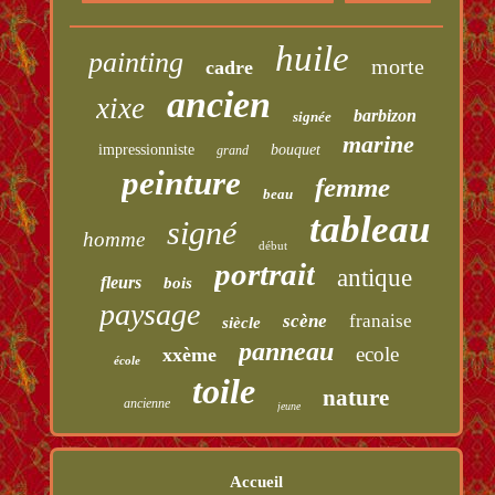
huile
painting
morte
cadre
ancien
xixe
barbizon
signée
marine
impressionniste
bouquet
grand
peinture
femme
beau
tableau
signé
homme
début
portrait
antique
fleurs
bois
paysage
scène
franaise
siècle
panneau
ecole
xxème
école
toile
nature
ancienne
jeune
Accueil