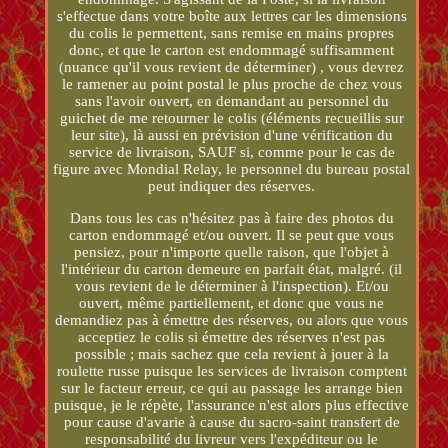
s'effectue dans votre boîte aux lettres car les dimensions
du colis le permettent, sans remise en mains propres
donc, et que le carton est endommagé suffisamment
(nuance qu'il vous revient de déterminer) , vous devrez
le ramener au point postal le plus proche de chez vous
sans l'avoir ouvert, en demandant au personnel du
guichet de me retourner le colis (éléments recueillis sur
leur site), là aussi en prévision d'une vérification du
service de livraison, SAUF si, comme pour le cas de
figure avec Mondial Relay, le personnel du bureau postal
peut indiquer des réserves.
Dans tous les cas n'hésitez pas à faire des photos du
carton endommagé et/ou ouvert. Il se peut que vous
pensiez, pour n'importe quelle raison, que l'objet à
l'intérieur du carton demeure en parfait état, malgré. (il
vous revient de le déterminer à l'inspection). Et/ou
ouvert, même partiellement, et donc que vous ne
demandiez pas à émettre des réserves, ou alors que vous
acceptiez le colis si émettre des réserves n'est pas
possible ; mais sachez que cela revient à jouer à la
roulette russe puisque les services de livraison comptent
sur le facteur erreur, ce qui au passage les arrange bien
puisque, je le répète, l'assurance n'est alors plus effective
pour cause d'avarie à cause du sacro-saint transfert de
responsabilité du livreur vers l'expéditeur ou le