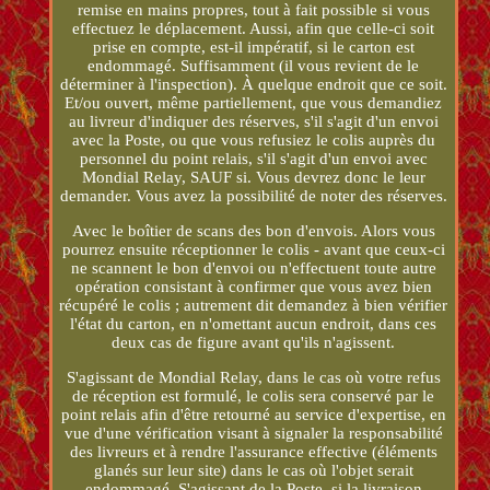
remise en mains propres, tout à fait possible si vous
effectuez le déplacement. Aussi, afin que celle-ci soit
prise en compte, est-il impératif, si le carton est
endommagé. Suffisamment (il vous revient de le
déterminer à l'inspection). À quelque endroit que ce soit.
Et/ou ouvert, même partiellement, que vous demandiez
au livreur d'indiquer des réserves, s'il s'agit d'un envoi
avec la Poste, ou que vous refusiez le colis auprès du
personnel du point relais, s'il s'agit d'un envoi avec
Mondial Relay, SAUF si. Vous devrez donc le leur
demander. Vous avez la possibilité de noter des réserves.
Avec le boîtier de scans des bon d'envois. Alors vous
pourrez ensuite réceptionner le colis - avant que ceux-ci
ne scannent le bon d'envoi ou n'effectuent toute autre
opération consistant à confirmer que vous avez bien
récupéré le colis ; autrement dit demandez à bien vérifier
l'état du carton, en n'omettant aucun endroit, dans ces
deux cas de figure avant qu'ils n'agissent.
S'agissant de Mondial Relay, dans le cas où votre refus
de réception est formulé, le colis sera conservé par le
point relais afin d'être retourné au service d'expertise, en
vue d'une vérification visant à signaler la responsabilité
des livreurs et à rendre l'assurance effective (éléments
glanés sur leur site) dans le cas où l'objet serait
endommagé. S'agissant de la Poste, si la livraison