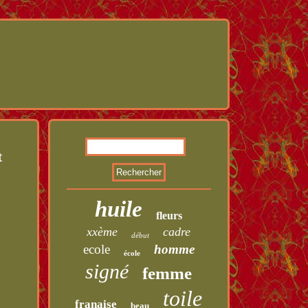
t
huile
fleurs
xxème
cadre
début
ecole
homme
école
signé
femme
toile
franaise
beau