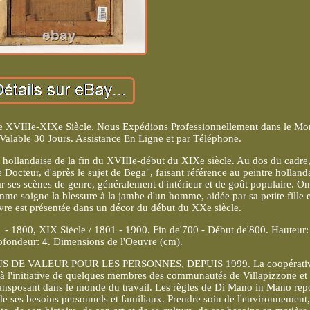
ile XVIIIe-XIXe Siècle. Nous Expédions Professionnellement dans le M
n Valable 30 Jours. Assistance En Ligne et par Téléphone.
le hollandaise de la fin du XVIIIe-début du XIXe siècle. Au dos du cadre
 Docteur, d'après le sujet de Bega", faisant référence au peintre holland
r ses scènes de genre, généralement d'intérieur et de goût populaire. On
mme soigne la blessure à la jambe d'un homme, aidée par sa petite fille e
vre est présentée dans un décor du début du XXe siècle.
01 - 1800, XIX Siècle / 1801 - 1900. Fin de'700 - Début de'800. Hauteur:
ofondeur: 4. Dimensions de l'Oeuvre (cm).
DE VALEUR POUR LES PERSONNES, DEPUIS 1999. La coopérativ
à l'initiative de quelques membres des communautés de Villapizzone et
 transposant dans le monde du travail. Les règles de Di Mano in Mano rep
t de ses besoins personnels et familiaux. Prendre soin de l'environnement