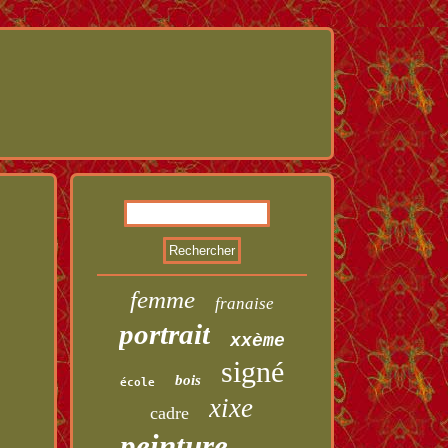
femme
franaise
portrait
xxème
signé
bois
école
xixe
cadre
peinture