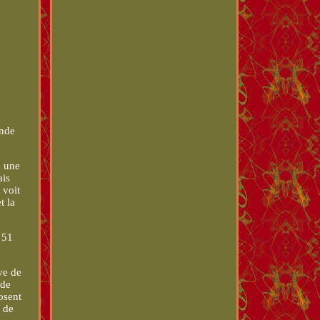
onde
, une
ais
 voit
t la
 51
e de
 de
osent
, de