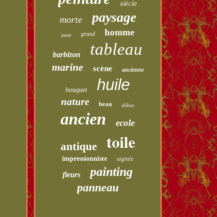
siècle
paysage
morte
homme
grand
jeune
tableau
barbizon
marine
scène
ancienne
huile
bouquet
nature
beau
début
ancien
ecole
toile
antique
impressionniste
signée
painting
fleurs
panneau