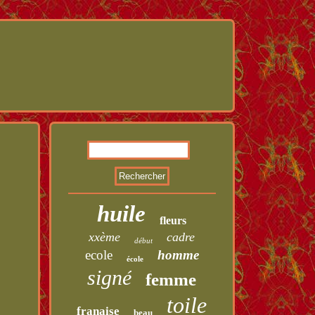
huile
fleurs
xxème
cadre
début
ecole
homme
école
signé
femme
toile
franaise
beau