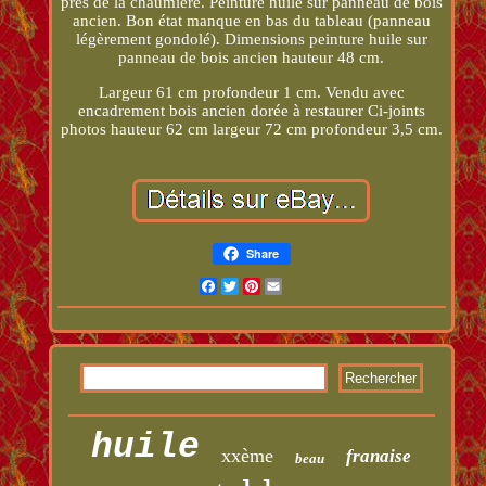
près de la chaumière. Peinture huile sur panneau de bois
ancien. Bon état manque en bas du tableau (panneau
légèrement gondolé). Dimensions peinture huile sur
panneau de bois ancien hauteur 48 cm.
Largeur 61 cm profondeur 1 cm. Vendu avec
encadrement bois ancien dorée à restaurer Ci-joints
photos hauteur 62 cm largeur 72 cm profondeur 3,5 cm.
Share
Facebook
Twitter
Pinterest
Email
huile
xxème
franaise
beau