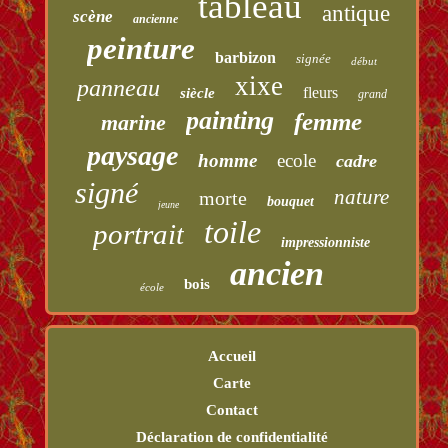
tableau
antique
scène
ancienne
peinture
barbizon
signée
début
xixe
panneau
fleurs
siècle
grand
painting
femme
marine
paysage
homme
ecole
cadre
signé
nature
morte
bouquet
jeune
toile
portrait
impressionniste
ancien
bois
école
Accueil
Carte
Contact
Déclaration de confidentialité