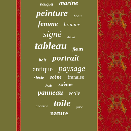
marine
bouquet
peinture
beau
femme
homme
signé
début
tableau
fleurs
portrait
bois
paysage
antique
scène
franaise
siècle
xxème
école
panneau
ecole
toile
ancienne
jeune
nature