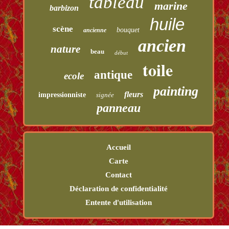
tableau
marine
barbizon
huile
scène
bouquet
ancienne
ancien
nature
beau
début
toile
antique
ecole
painting
fleurs
impressionniste
signée
panneau
Accueil
Carte
Contact
Déclaration de confidentialité
Entente d'utilisation