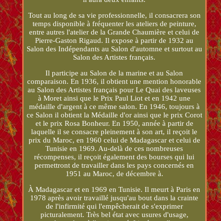
Tout au long de sa vie professionnelle, il consacrera son
temps disponible à fréquenter les ateliers de peinture,
entre autres l'atelier de la Grande Chaumière et celui de
Pierre-Gaston Rigaud. Il expose à partir de 1932 au
Salon des Indépendants au Salon d'automne et surtout au
Salon des Artistes français.
Il participe au Salon de la marine et au Salon
comparaison. En 1936, il obtient une mention honorable
au Salon des Artistes français pour Le Quai des laveuses
à Moret ainsi que le Prix Paul Liot et en 1942 une
médaille d'argent à ce même salon. En 1946, toujours à
ce Salon il obtient la Médaille d'or ainsi que le prix Corot
et le prix Rosa Bonheur. En 1950, année à partir de
laquelle il se consacre pleinement à son art, il reçoit le
prix du Maroc, en 1960 celui de Madagascar et celui de
Tunisie en 1969. Au-delà de ces nombreuses
récompenses, il reçoit également des bourses qui lui
permettront de travailler dans les pays concernés en
1951 au Maroc, de décembre à.
À Madagascar et en 1969 en Tunisie. Il meurt à Paris en
1978 après avoir travaillé jusqu'au bout dans la crainte
de l'infirmité qui l'empêcherait de s'exprimer
picturalement. Très bel état avec usures d'usage,