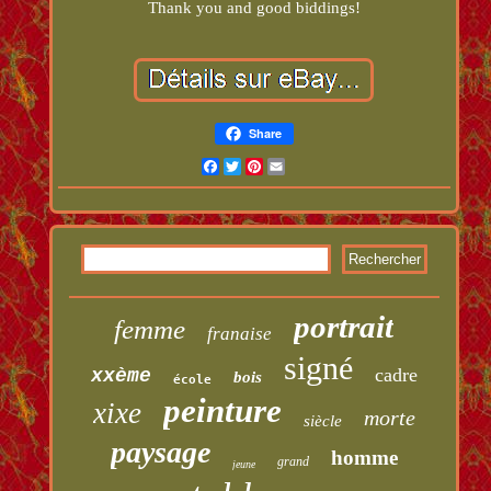
Thank you and good biddings!
Share
Facebook
Twitter
Pinterest
Email
portrait
femme
franaise
signé
cadre
xxème
bois
école
peinture
xixe
morte
siècle
paysage
homme
grand
jeune