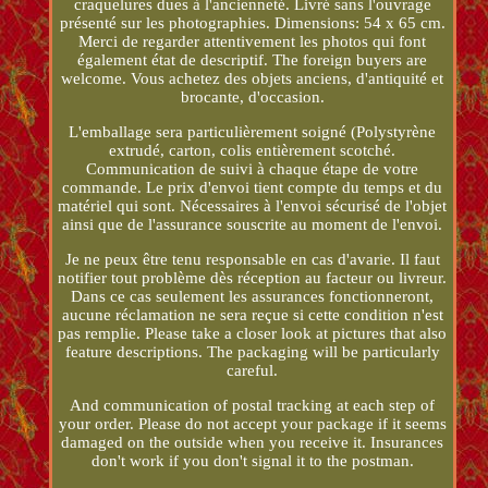
craquelures dues à l'ancienneté. Livré sans l'ouvrage
présenté sur les photographies. Dimensions: 54 x 65 cm.
Merci de regarder attentivement les photos qui font
également état de descriptif. The foreign buyers are
welcome. Vous achetez des objets anciens, d'antiquité et
brocante, d'occasion.
L'emballage sera particulièrement soigné (Polystyrène
extrudé, carton, colis entièrement scotché.
Communication de suivi à chaque étape de votre
commande. Le prix d'envoi tient compte du temps et du
matériel qui sont. Nécessaires à l'envoi sécurisé de l'objet
ainsi que de l'assurance souscrite au moment de l'envoi.
Je ne peux être tenu responsable en cas d'avarie. Il faut
notifier tout problème dès réception au facteur ou livreur.
Dans ce cas seulement les assurances fonctionneront,
aucune réclamation ne sera reçue si cette condition n'est
pas remplie. Please take a closer look at pictures that also
feature descriptions. The packaging will be particularly
careful.
And communication of postal tracking at each step of
your order. Please do not accept your package if it seems
damaged on the outside when you receive it. Insurances
don't work if you don't signal it to the postman.