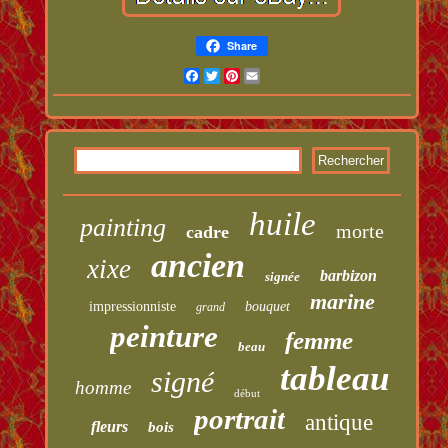
Share
Facebook
Twitter
Pinterest
Email
huile
painting
morte
cadre
ancien
xixe
barbizon
signée
marine
impressionniste
bouquet
grand
peinture
femme
beau
tableau
signé
homme
début
portrait
antique
fleurs
bois