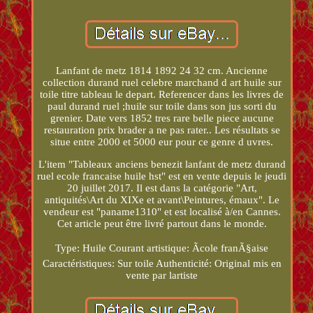
Lanfant de metz 1814 1892 24 32 cm. Ancienne
collection durand ruel celebre marchand d art huile sur
toile titre tableau le depart. Referencer dans les livres de
paul durand ruel ;huile sur toile dans son jus sorti du
grenier. Date vers 1852 tres rare belle piece aucune
restauration prix brader a ne pas rater.. Les résultats se
situe entre 2000 et 5000 eur pour ce genre d uvres.
L'item "Tableaux anciens benezit lanfant de metz durand
ruel ecole francaise huile hst" est en vente depuis le jeudi
20 juillet 2017. Il est dans la catégorie "Art,
antiquités\Art du XIXe et avant\Peintures, émaux". Le
vendeur est "paname1310" et est localisé à/en Cannes.
Cet article peut être livré partout dans le monde.
Type: Huile
Courant artistique: Ãcole franÃ§aise
Caractéristiques: Sur toile
Authenticité: Original mis en
vente par lartiste