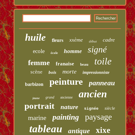
huile
xxème
cadre
fleurs
début
signé
ecole
homme
école
toile
femme
franaise
beau
morte
scène
bois
impressionniste
peinture
panneau
barbizon
ancien
grand
ancienne
jeune
portrait
nature
siècle
signée
paysage
painting
marine
tableau
xixe
antique