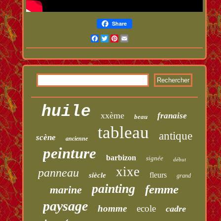
Share
Facebook
Twitter
Pinterest
Email
huile
xxème
franaise
beau
tableau
antique
scène
ancienne
peinture
barbizon
signée
début
xixe
panneau
fleurs
siècle
grand
painting
femme
marine
paysage
homme
ecole
cadre