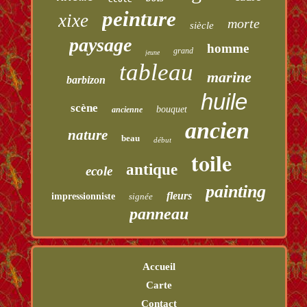
peinture
xixe
morte
siècle
paysage
homme
grand
jeune
tableau
marine
barbizon
huile
scène
bouquet
ancienne
ancien
nature
beau
début
toile
antique
ecole
painting
fleurs
impressionniste
signée
panneau
Accueil
Carte
Contact