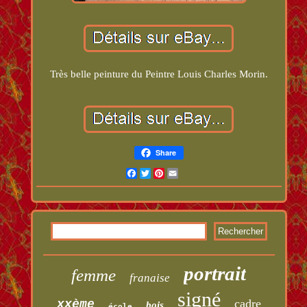
Très belle peinture du Peintre Louis Charles Morin.
Share
Facebook
Twitter
Pinterest
Email
portrait
femme
franaise
signé
cadre
xxème
bois
école