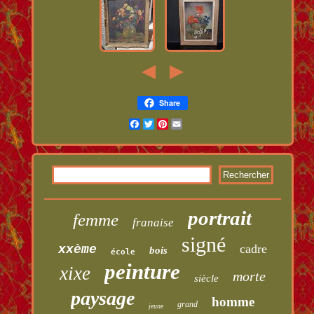
Share
Facebook
Twitter
Pinterest
Email
portrait
femme
franaise
signé
cadre
xxème
bois
école
peinture
xixe
morte
siècle
paysage
homme
grand
jeune