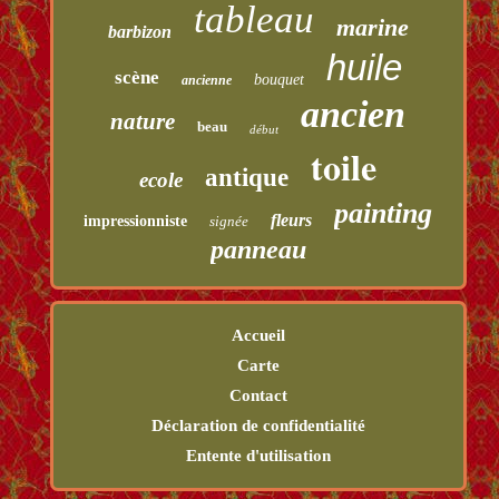
tableau
marine
barbizon
huile
scène
bouquet
ancienne
ancien
nature
beau
début
toile
antique
ecole
painting
fleurs
impressionniste
signée
panneau
Accueil
Carte
Contact
Déclaration de confidentialité
Entente d'utilisation